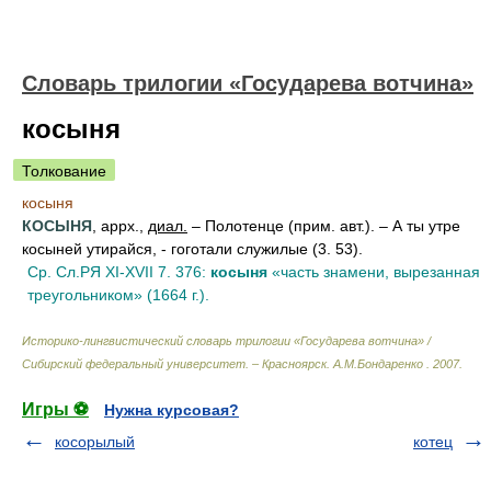
Словарь трилогии «Государева вотчина»
косыня
Толкование
косыня
КОСЫНЯ
, аррх.,
диал.
– Полотенце (прим. авт.). – А ты утре
косыней утирайся, - гоготали служилые (3. 53).
Ср. Сл.РЯ XI-XVII 7. 376:
косыня
«часть знамени, вырезанная
треугольником» (1664 г.).
Историко-лингвистический словарь трилогии «Государева вотчина» /
Сибирский федеральный университет. – Красноярск
.
А.М.Бондаренко
.
2007
.
Игры ⚽
Нужна курсовая?
косорылый
котец