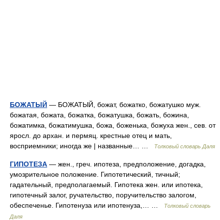
БОЖАТЫЙ
— БОЖАТЫЙ, божат, божатко, божатушко муж.
божатая, божата, божатка, божатушка, божать, божина,
божатимка, божатимушка, божа, боженька, божуха жен., сев. от
яросл. до архан. и пермяц. крестные отец и мать,
восприемники; иногда же | названные… …
Толковый словарь Даля
ГИПОТЕЗА
— жен., греч. ипотеза, предположение, догадка,
умозрительное положение. Гипотетический, тичный;
гадательный, предполагаемый. Гипотека жен. или ипотека,
гипотечный залог, ручательство, поручительство залогом,
обеспеченье. Гипотенуза или ипотенуза,… …
Толковый словарь
Даля