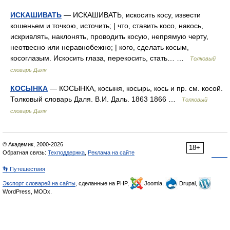
ИСКАШИВАТЬ
— ИСКАШИВАТЬ, искосить косу, извести
кошеньем и точкою, источить; | что, ставить косо, накось,
искривлять, наклонять, проводить косую, непрямую черту,
неотвесно или неравнобежно; | кого, сделать косым,
косоглазым. Искосить глаза, перекосить, стать… …
Толковый
словарь Даля
КОСЫНКА
— КОСЫНКА, косыня, косырь, кось и пр. см. косой.
Толковый словарь Даля. В.И. Даль. 1863 1866 …
Толковый
словарь Даля
© Академик, 2000-2026
18+
Обратная связь:
Техподдержка
,
Реклама на сайте
👣 Путешествия
Экспорт словарей на сайты
, сделанные на PHP,
Joomla,
Drupal,
WordPress, MODx.