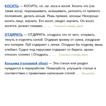
КОСИТЬ
— КОСИТЬ, ся, см. коса и косой. Косить что (см.
также коса), перекашивать, искашивать, уклонять от прямого
положения, делать косым. Режь прямее, косишь! Нехорошо
косить лицо, корчить. Его косит, сводит, корчить. Он косит,
косится, рознит глазами.… …
Толковый словарь Даля
ОТДИРАТЬ
— ОТДИРАТЬ, отодрать что от чего, оторвать,
тянуть и отделять силой. Отдирая кромку от сукна, изодрали
его поперек. Луб отдирают с липки. Отодрал бы подкову, вишь
хлябает. Судно под парусами отдирает от берега, архан.
относит, сгоняет. | Отодрать… …
Толковый словарь Даля
Косынка (головной убор)
— Эта статья или раздел
нуждается в переработке. Пожалуйста, улучшите статью в
соответствии с правилами написания статей …
Википедия