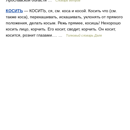
Ярославской области …
Словарь ветров
КОСИТЬ
— КОСИТЬ, ся, см. коса и косой. Косить что (см.
также коса), перекашивать, искашивать, уклонять от прямого
положения, делать косым. Режь прямее, косишь! Нехорошо
косить лицо, корчить. Его косит, сводит, корчить. Он косит,
косится, рознит глазами.… …
Толковый словарь Даля